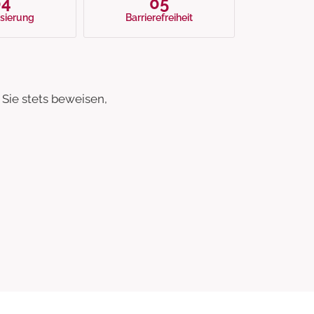
04
05
i­sierung
Barriere­freiheit
 Sie stets beweisen,