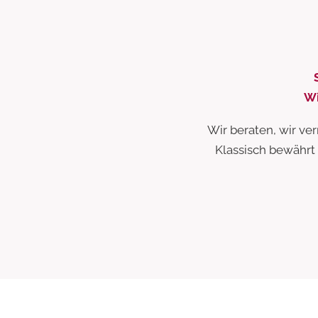
Wi
Wir beraten, wir ve
Klassisch bewährt u
Strategie
Digital