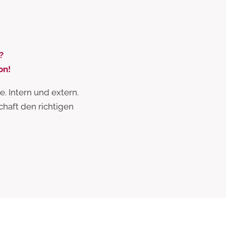
?
on!
. Intern und extern.
schaft den richtigen
Marketing
Verbände